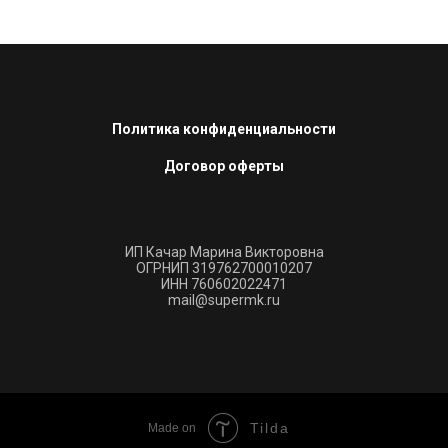
Политика конфиденциальности
Договор оферты
ИП Качар Марина Викторовна
ОГРНИП 319762700010207
ИНН 760602022471
mail@supermk.ru
Tilda
Made on